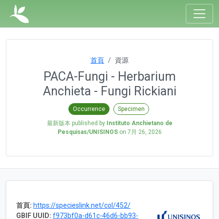
首頁
資源
PACA-Fungi - Herbarium
Anchieta - Fungi Rickiani
Occurrence
Specimen
最新版本 published by
Instituto Anchietano de
Pesquisas/UNISINOS
on
7月 26, 2026
首頁:
https://specieslink.net/col/452/
GBIF UUID:
f973bf0a-d61c-46d6-bb93-