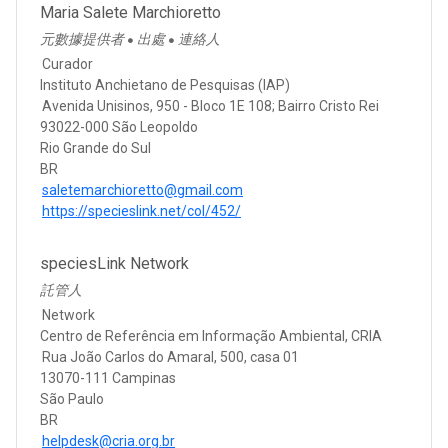
Maria Salete Marchioretto
元數據提供者
出處
連絡人
●
●
Curador
Instituto Anchietano de Pesquisas (IAP)
Avenida Unisinos, 950 - Bloco 1E 108; Bairro Cristo Rei
93022-000 São Leopoldo
Rio Grande do Sul
BR
saletemarchioretto@gmail.com
https://specieslink.net/col/452/
speciesLink Network
託管人
Network
Centro de Referência em Informação Ambiental, CRIA
Rua João Carlos do Amaral, 500, casa 01
13070-111 Campinas
São Paulo
BR
helpdesk@cria.org.br