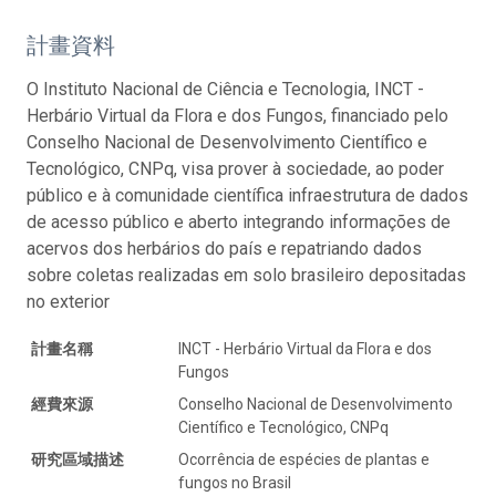
計畫資料
O Instituto Nacional de Ciência e Tecnologia, INCT -
Herbário Virtual da Flora e dos Fungos, financiado pelo
Conselho Nacional de Desenvolvimento Científico e
Tecnológico, CNPq, visa prover à sociedade, ao poder
público e à comunidade científica infraestrutura de dados
de acesso público e aberto integrando informações de
acervos dos herbários do país e repatriando dados
sobre coletas realizadas em solo brasileiro depositadas
no exterior
計畫名稱
INCT - Herbário Virtual da Flora e dos
Fungos
經費來源
Conselho Nacional de Desenvolvimento
Científico e Tecnológico, CNPq
研究區域描述
Ocorrência de espécies de plantas e
fungos no Brasil