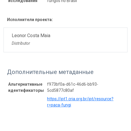
исследования
fungos no Brasil
Исполнители проекта:
Leonor Costa Maia
Distributor
Дополнительные метаданные
Альтернативные
f973bf0a-d61c-46d6-bb93-
идентификаторы
5cd5877c80af
https://ipt1.cria.org.br/ipt/resource?
r=paca-fungi