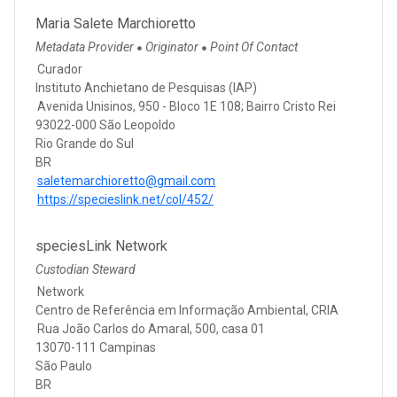
Maria Salete Marchioretto
Metadata Provider
Originator
Point Of Contact
●
●
Curador
Instituto Anchietano de Pesquisas (IAP)
Avenida Unisinos, 950 - Bloco 1E 108; Bairro Cristo Rei
93022-000 São Leopoldo
Rio Grande do Sul
BR
saletemarchioretto@gmail.com
https://specieslink.net/col/452/
speciesLink Network
Custodian Steward
Network
Centro de Referência em Informação Ambiental, CRIA
Rua João Carlos do Amaral, 500, casa 01
13070-111 Campinas
São Paulo
BR