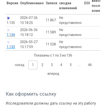
внесены
Версия
Опубликовано
Записи
сводка
DOI
последн
изменений
изменен
2026-07-26
Не
11 867
1.135
15:18:25
представлено
2026-06-26
Не
11 589
1.134
15:18:12
представлено
2026-05-27
Не
11 528
1.133
15:17:59
представлено
Показаны с 1 по 3 из 136
назад
1
2
3
4
5
…
46
вперед
Как оформить ссылку
Исследователи должны дать ссылку на эту работу