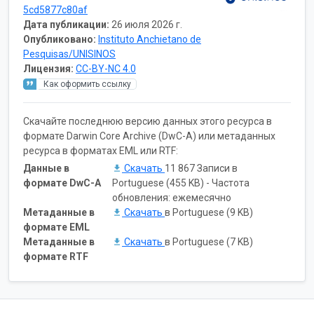
5cd5877c80af
Дата публикации:
26 июля 2026 г.
Опубликовано:
Instituto Anchietano de
Pesquisas/UNISINOS
Лицензия:
CC-BY-NC 4.0
Как оформить ссылку
Скачайте последнюю версию данных этого ресурса в
формате Darwin Core Archive (DwC-A) или метаданных
ресурса в форматах EML или RTF:
Данные в
Скачать
11 867 Записи в
формате DwC-A
Portuguese (455 KB) - Частота
обновления: ежемесячно
Метаданные в
Скачать
в Portuguese (9 KB)
формате EML
Метаданные в
Скачать
в Portuguese (7 KB)
формате RTF