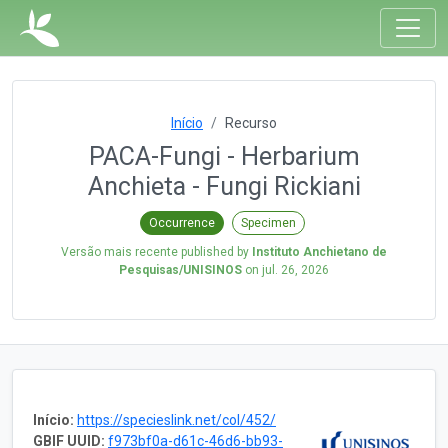
Início
Recurso
PACA-Fungi - Herbarium
Anchieta - Fungi Rickiani
Occurrence
Specimen
Versão mais recente published by
Instituto Anchietano de
Pesquisas/UNISINOS
on
jul. 26, 2026
Início:
https://specieslink.net/col/452/
GBIF UUID:
f973bf0a-d61c-46d6-bb93-