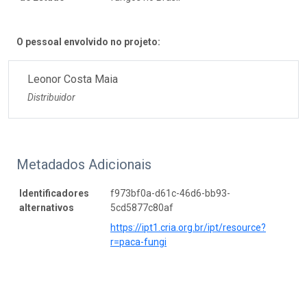
O pessoal envolvido no projeto:
Leonor Costa Maia
Distribuidor
Metadados Adicionais
Identificadores
f973bf0a-d61c-46d6-bb93-
alternativos
5cd5877c80af
https://ipt1.cria.org.br/ipt/resource?
r=paca-fungi