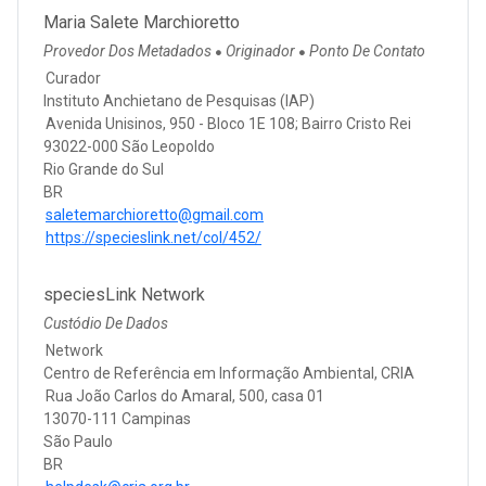
Maria Salete Marchioretto
Provedor Dos Metadados
Originador
Ponto De Contato
●
●
Curador
Instituto Anchietano de Pesquisas (IAP)
Avenida Unisinos, 950 - Bloco 1E 108; Bairro Cristo Rei
93022-000 São Leopoldo
Rio Grande do Sul
BR
saletemarchioretto@gmail.com
https://specieslink.net/col/452/
speciesLink Network
Custódio De Dados
Network
Centro de Referência em Informação Ambiental, CRIA
Rua João Carlos do Amaral, 500, casa 01
13070-111 Campinas
São Paulo
BR