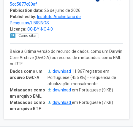
5cd5877c80af
Publication date:
26 de julho de 2026
Published by:
Instituto Anchietano de
Pesquisas/UNISINOS
Licença:
CC-BY-NC 4.0
Como citar
Baixe a última versão do recurso de dados, como um Darwin
Core Archive (DwC-A) ou recurso de metadados, como EML
ou RTF:
Dados como um
download
11.867 registros em
arquivo DwC-A
Portuguese (455 KB) - Frequência de
atualização: mensalmente
Metadados como
download
em Portuguese (9 KB)
um arquivo EML
Metadados como
download
em Portuguese (7 KB)
um arquivo RTF