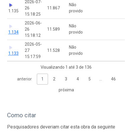
2026-07-
Não
26
11.867
1.135
provido
15:18:25
2026-06-
Não
26
11.589
1.134
provido
15:18:12
2026-05-
Não
27
11.528
1.133
provido
15:17:59
Visualizando 1 até 3 de 136
anterior
1
2
3
4
5
…
46
próxima
Como citar
Pesquisadores deveriam citar esta obra da seguinte