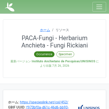
ホーム
リソース
PACA-Fungi - Herbarium
Anchieta - Fungi Rickiani
Occurrence
Specimen
最新バージョン
Instituto Anchietano de Pesquisas/UNISINOS
に
より出版
7月 26, 2026
ホーム:
https://specieslink.net/col/452/
GBIF UUID:
f973bf0a-d61c-46d6-bb93-