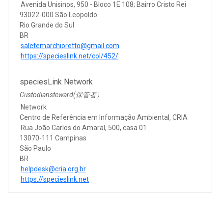
Avenida Unisinos, 950 - Bloco 1E 108; Bairro Cristo Rei
93022-000 São Leopoldo
Rio Grande do Sul
BR
saletemarchioretto@gmail.com
https://specieslink.net/col/452/
speciesLink Network
Custodiansteward(保管者）
Network
Centro de Referência em Informação Ambiental, CRIA
Rua João Carlos do Amaral, 500, casa 01
13070-111 Campinas
São Paulo
BR
helpdesk@cria.org.br
https://specieslink.net