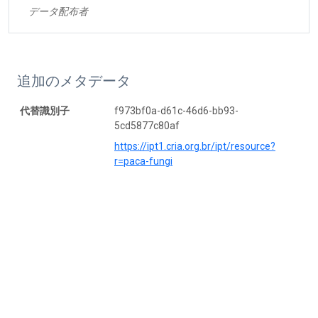
データ配布者
追加のメタデータ
代替識別子
f973bf0a-d61c-46d6-bb93-
5cd5877c80af
https://ipt1.cria.org.br/ipt/resource?
r=paca-fungi