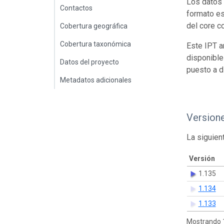
Los datos 
Contactos
formato es
del core c
Cobertura geográfica
Cobertura taxonómica
Este IPT a
disponible
Datos del proyecto
puesto a d
Metadatos adicionales
Version
La siguien
Versión
1.135
1.134
1.133
Mostrando 1