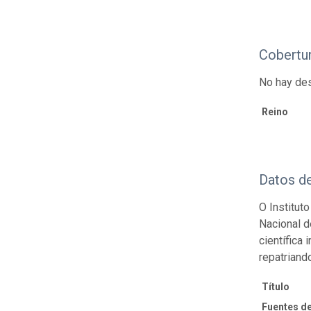
Cobertu
No hay des
Reino
Datos d
O Institut
Nacional d
científica
repatriand
Título
Fuentes de