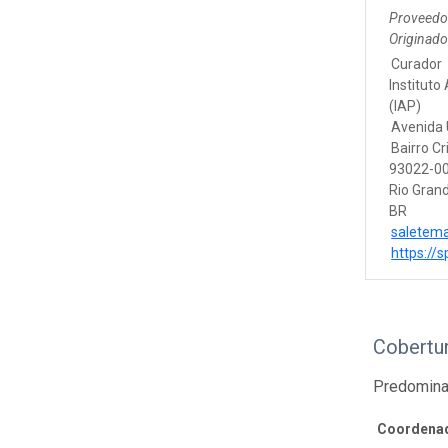
Proveedo
Originad
Curador
Instituto
(IAP)
Avenida U
Bairro Cr
93022-00
Rio Grand
BR
saletem
https://s
Cobertur
Predomina
Coordenad