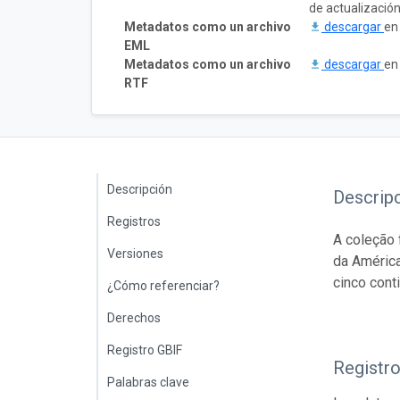
de actualizació
Metadatos como un archivo
descargar
en
EML
Metadatos como un archivo
descargar
en
RTF
Descripción
Descrip
Registros
A coleção 
Versiones
da América
cinco cont
¿Cómo referenciar?
Derechos
Registro GBIF
Registr
Palabras clave