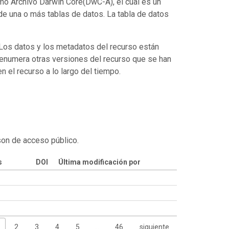
mo Archivo Darwin Core(DwC-A), el cual es un
de una o más tablas de datos. La tabla de datos
. Los datos y los metadatos del recurso están
enumera otras versiones del recurso que se han
 el recurso a lo largo del tiempo.
son de acceso público.
s
DOI
Última modificación por
2
3
4
5
…
46
siguiente