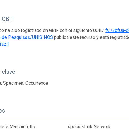
o GBIF
so ha sido registrado en GBIF con el siguiente UUID:
f973bf0a-
o de Pesquisas/UNISINOS
publica este recurso y está registra
razil
.
 clave
e; Specimen; Occurrence
os
lete Marchioretto
speciesLink Network