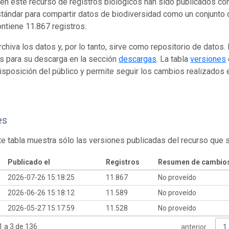
en este recurso de registros biológicos han sido publicados co
tándar para compartir datos de biodiversidad como un conjunto 
ontiene 11.867 registros.
rchiva los datos y, por lo tanto, sirve como repositorio de datos
s para su descarga en la sección
descargas
. La tabla
versiones
isposición del público y permite seguir los cambios realizados en
es
te tabla muestra sólo las versiones publicadas del recurso que 
Publicado el
Registros
Resumen de cambio
2026-07-26 15:18:25
11.867
No proveído
2026-06-26 15:18:12
11.589
No proveído
2026-05-27 15:17:59
11.528
No proveído
 a 3 de 136
anterior
1