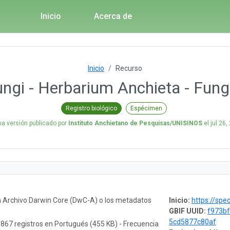
Inicio
Acerca de
Inicio
Recurso
gi - Herbarium Anchieta - Fungi
Registro biológico
Espécimen
ma versión publicado por
Instituto Anchietano de Pesquisas/UNISINOS
el
jul 26,
n Archivo Darwin Core (DwC-A) o los metadatos
Inicio:
https://spec
GBIF UUID:
f973bf
5cd5877c80af
.867 registros en Portugués (455 KB) - Frecuencia