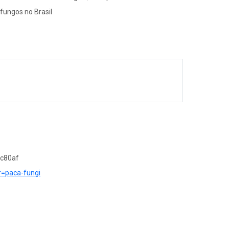
 fungos no Brasil
7c80af
?r=paca-fungi