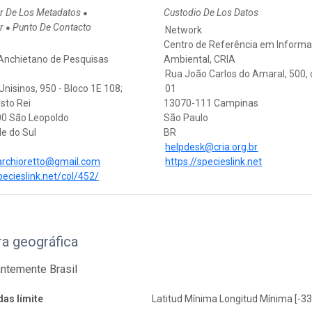
r De Los Metadatos
Custodio De Los Datos
●
or
Punto De Contacto
●
Network
Centro de Referência em Inform
 Anchietano de Pesquisas
Ambiental, CRIA
Rua João Carlos do Amaral, 500,
nisinos, 950 - Bloco 1E 108;
01
isto Rei
13070-111 Campinas
0 São Leopoldo
São Paulo
e do Sul
BR
helpdesk@cria.org.br
archioretto@gmail.com
https://specieslink.net
pecieslink.net/col/452/
a geográfica
ntemente Brasil
as límite
Latitud Mínima Longitud Mínima [-33,