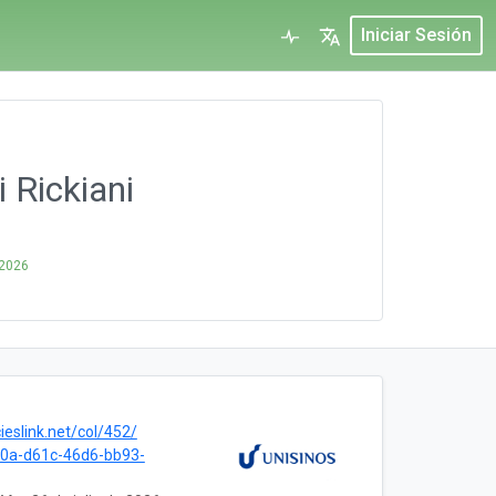
Iniciar Sesión
 Rickiani
 2026
ieslink.net/col/452/
0a-d61c-46d6-bb93-