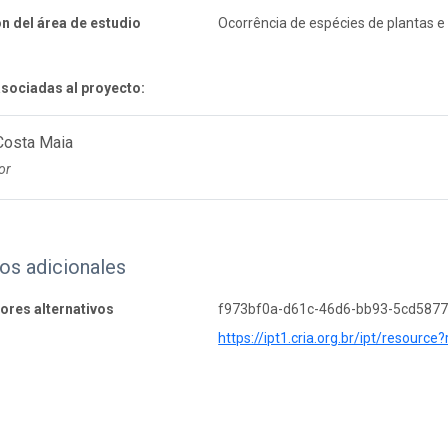
n del área de estudio
Ocorrência de espécies de plantas e
sociadas al proyecto:
Costa Maia
or
os adicionales
dores alternativos
f973bf0a-d61c-46d6-bb93-5cd587
https://ipt1.cria.org.br/ipt/resource