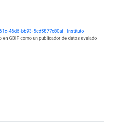
d61c-46d6-bb93-5cd5877c80af
.
Instituto
do en GBIF como un publicador de datos avalado