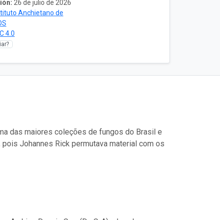
ión:
26 de julio de 2026
stituto Anchietano de
OS
C 4.0
ar?
uma das maiores coleções de fungos do Brasil e
, pois Johannes Rick permutava material com os