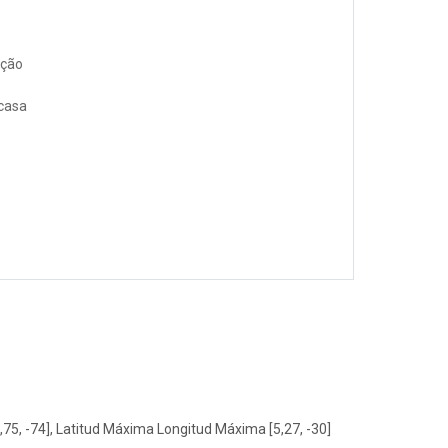
ação
 casa
75, -74], Latitud Máxima Longitud Máxima [5,27, -30]