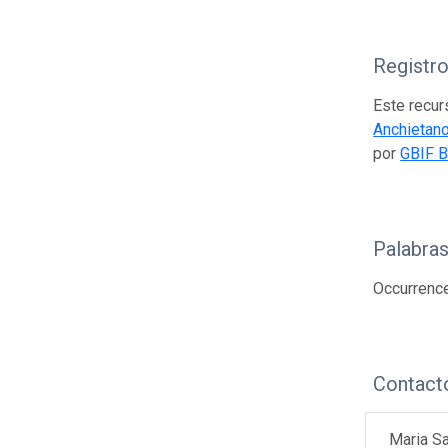
Registr
Este recur
Anchietan
por
GBIF B
Palabras
Occurrenc
Contact
Maria Sa