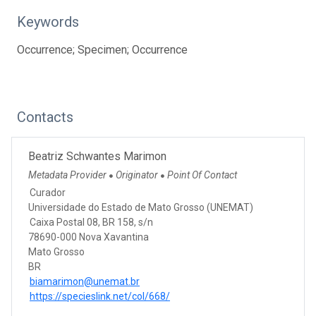
Keywords
Occurrence; Specimen; Occurrence
Contacts
Beatriz Schwantes Marimon
Metadata Provider
Originator
Point Of Contact
●
●
Curador
Universidade do Estado de Mato Grosso (UNEMAT)
Caixa Postal 08, BR 158, s/n
78690-000 Nova Xavantina
Mato Grosso
BR
biamarimon@unemat.br
https://specieslink.net/col/668/