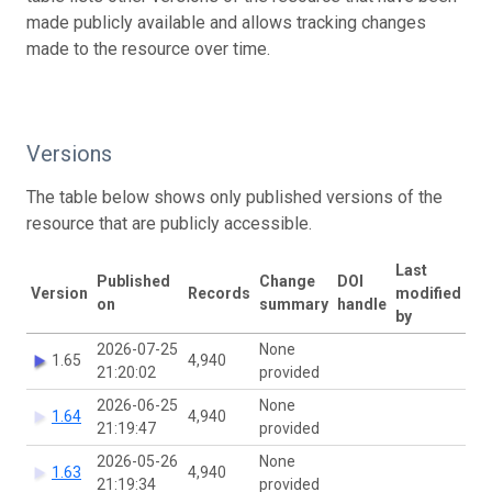
made publicly available and allows tracking changes
made to the resource over time.
Versions
The table below shows only published versions of the
resource that are publicly accessible.
Last
Published
Change
DOI
Version
Records
modified
on
summary
handle
by
2026-07-25
None
1.65
4,940
21:20:02
provided
2026-06-25
None
1.64
4,940
21:19:47
provided
2026-05-26
None
1.63
4,940
21:19:34
provided