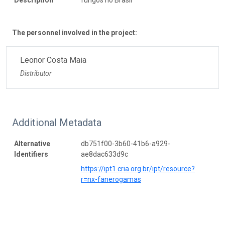
The personnel involved in the project:
Leonor Costa Maia
Distributor
Additional Metadata
Alternative
db751f00-3b60-41b6-a929-
Identifiers
ae8dac633d9c
https://ipt1.cria.org.br/ipt/resource?
r=nx-fanerogamas