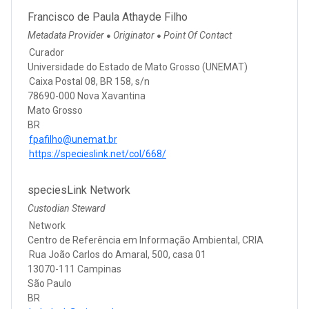
Francisco de Paula Athayde Filho
Metadata Provider
Originator
Point Of Contact
●
●
Curador
Universidade do Estado de Mato Grosso (UNEMAT)
Caixa Postal 08, BR 158, s/n
78690-000 Nova Xavantina
Mato Grosso
BR
fpafilho@unemat.br
https://specieslink.net/col/668/
speciesLink Network
Custodian Steward
Network
Centro de Referência em Informação Ambiental, CRIA
Rua João Carlos do Amaral, 500, casa 01
13070-111 Campinas
São Paulo
BR