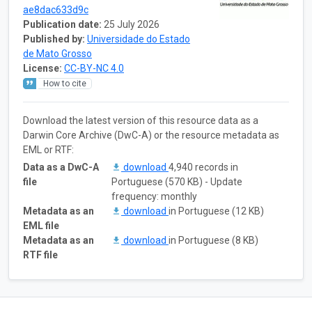
ae8dac633d9c
Publication date:
25 July 2026
Published by:
Universidade do Estado
de Mato Grosso
License:
CC-BY-NC 4.0
How to cite
Download the latest version of this resource data as a
Darwin Core Archive (DwC-A) or the resource metadata as
EML or RTF:
Data as a DwC-A
download
4,940 records in
file
Portuguese (570 KB) - Update
frequency: monthly
Metadata as an
download
in Portuguese (12 KB)
EML file
Metadata as an
download
in Portuguese (8 KB)
RTF file