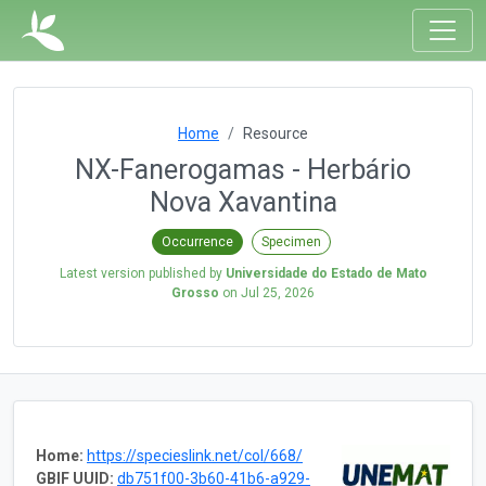
Home
Resource
NX-Fanerogamas - Herbário
Nova Xavantina
Occurrence
Specimen
Latest version published by
Universidade do Estado de Mato
Grosso
on
Jul 25, 2026
Home:
https://specieslink.net/col/668/
GBIF UUID:
db751f00-3b60-41b6-a929-