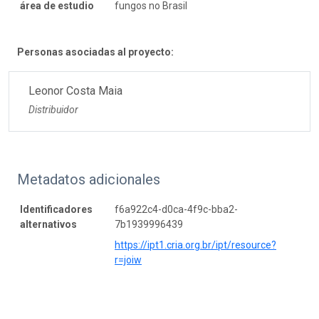
área de estudio
fungos no Brasil
Personas asociadas al proyecto:
Leonor Costa Maia
Distribuidor
Metadatos adicionales
Identificadores
f6a922c4-d0ca-4f9c-bba2-
alternativos
7b1939996439
https://ipt1.cria.org.br/ipt/resource?
r=joiw