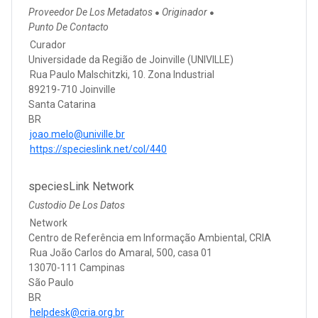
Proveedor De Los Metadatos
Originador
●
●
Punto De Contacto
Curador
Universidade da Região de Joinville (UNIVILLE)
Rua Paulo Malschitzki, 10. Zona Industrial
89219-710 Joinville
Santa Catarina
BR
joao.melo@univille.br
https://specieslink.net/col/440
speciesLink Network
Custodio De Los Datos
Network
Centro de Referência em Informação Ambiental, CRIA
Rua João Carlos do Amaral, 500, casa 01
13070-111 Campinas
São Paulo
BR
helpdesk@cria.org.br