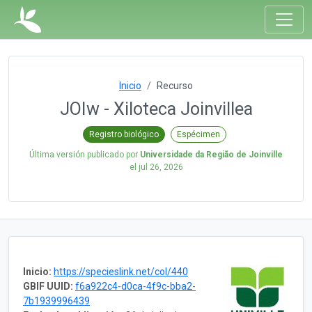
Inicio
Recurso
JOIw - Xiloteca Joinvillea
Registro biológico
Espécimen
Última versión publicado por
Universidade da Região de Joinville
el
jul 26, 2026
Inicio:
https://specieslink.net/col/440
GBIF UUID:
f6a922c4-d0ca-4f9c-bba2-
7b1939996439