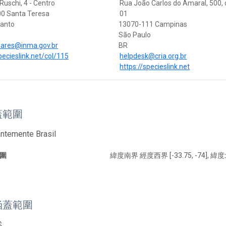
Ruschi, 4 - Centro
Rua João Carlos do Amaral, 500,
0 Santa Teresa
01
Santo
13070-111 Campinas
São Paulo
oares@inma.gov.br
BR
pecieslink.net/col/115
helpdesk@cria.org.br
https://specieslink.net
蓋範圍
ntemente Brasil
圍
緯度南界 經度西界 [-33.75, -74], 緯度
涵蓋範圍
述