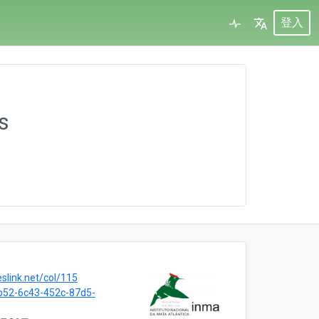
登入
s
eslink.net/col/115
b52-6c43-452c-87d5-