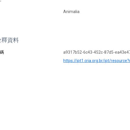
Animalia
詮釋資料
碼
a9317b52-6c43-452c-87d5-ea43e4
https://ipt1.cria.org.br/ipt/resourc