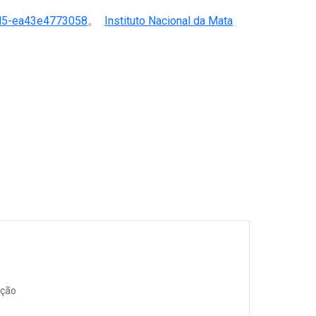
d5-ea43e4773058
。
Instituto Nacional da Mata
。
ação