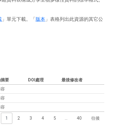
載
」單元下載。「
版本
」表格列出此資源的其它公
動摘要
DOI處理
最後修改者
內容
內容
內容
1
2
3
4
5
…
40
往後