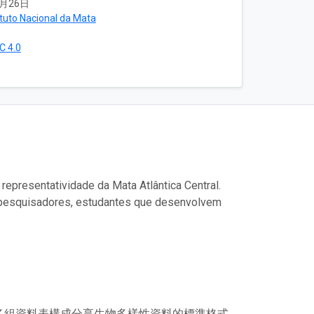
7月26日
ituto Nacional da Mata
C 4.0
 representatividade da Mata Atlântica Central.
 - pesquisadores, estudantes que desenvolvem
或多組資料表構成分享生物多樣性資料的標準格式。