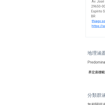
Av. José 
29650-00
Espírito 
BR
thiago.s
https://s
地理涵
Predomina
界定座標範
分類群
無相關描