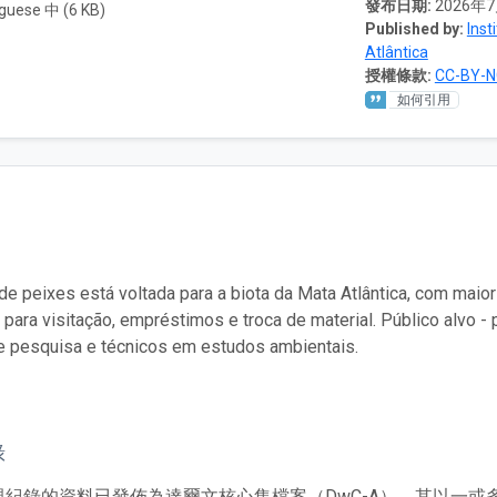
發布日期:
2026年
guese 中 (6 KB)
Published by:
Inst
Atlântica
授權條款:
CC-BY-N
如何引用
de peixes está voltada para a biota da Mata Atlântica, com maior
 para visitação, empréstimos e troca de material. Público alvo
e pesquisa e técnicos em estudos ambientais.
錄
現紀錄的資料已發佈為達爾文核心集檔案（DwC-A），其以一