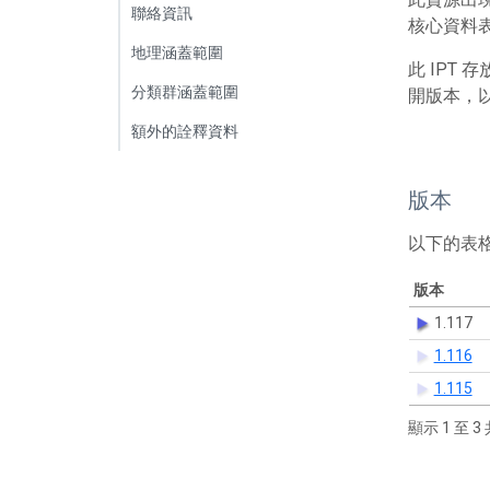
聯絡資訊
核心資料表包
地理涵蓋範圍
此 IPT
分類群涵蓋範圍
開版本，
額外的詮釋資料
版本
以下的表
版本
1.117
1.116
1.115
顯示 1 至 3 