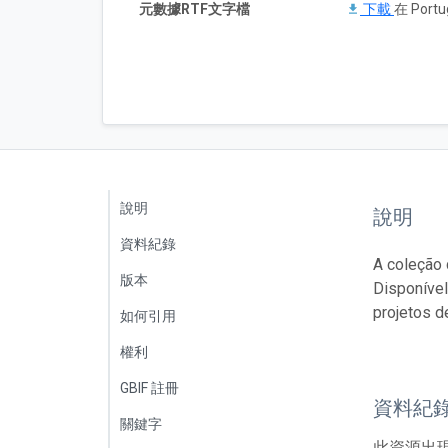
元數據RTF文字檔
下載
在 Portu
說明
說明
資料紀錄
A coleção 
版本
Disponível
projetos d
如何引用
權利
GBIF 註冊
資料紀
關鍵字
此資源出