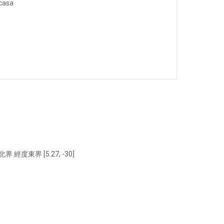
 casa
北界 經度東界 [5.27, -30]