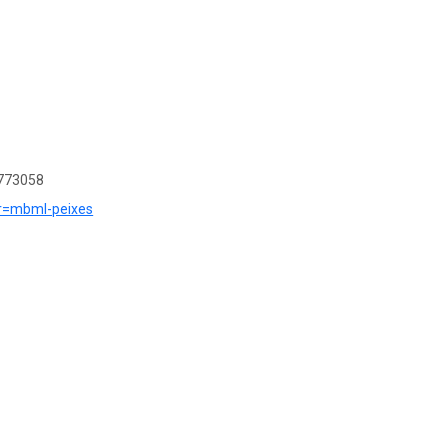
773058
e?r=mbml-peixes