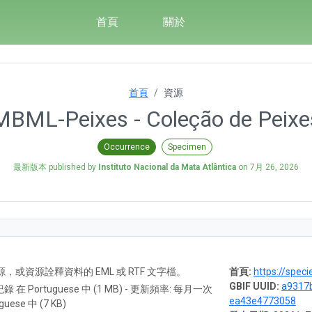
首頁
關於
首頁
資源
MBML-Peixes - Coleção de Peixe
Occurrence
Specimen
最新版本 published by
Instituto Nacional da Mata Atlântica
on
7月 26, 2026
A) 資源，或資源詮釋資料的 EML 或 RTF 文字檔。
首頁:
https://speci
GBIF UUID:
a9317
 紀錄 在 Portuguese 中 (1 MB) - 更新頻率: 每月一次
ea43e4773058
guese 中 (7 KB)