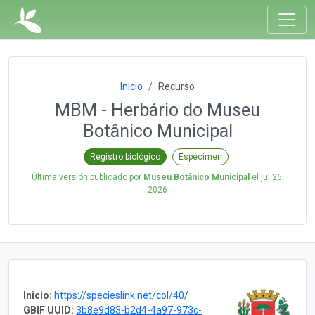
Inicio
Recurso
MBM - Herbário do Museu
Botânico Municipal
Registro biológico
Espécimen
Última versión publicado por
Museu Botânico Municipal
el
jul 26,
2026
Inicio:
https://specieslink.net/col/40/
GBIF UUID:
3b8e9d83-b2d4-4a97-973c-