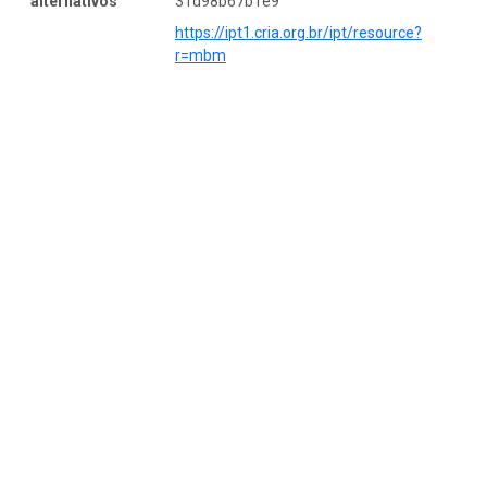
alternativos
31d98b67b1e9
https://ipt1.cria.org.br/ipt/resource?
r=mbm