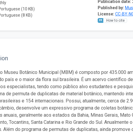
Publication date:
thly
Published by:
Mus
Portuguese (10 KB)
License:
CC-BY-NC
Portuguese (8 KB)
How to cite
ion
do Museu Botânico Municipal (MBM) é composto por 435.000 am
do país e o maior da flora sul brasileira. É um acervo científico
os especialistas, tendo como público alvo estudantes e pesqui
a de permuta de duplicatas de material botânico, mantendo int
rasileiras e 154 internacionais. Possui, atualmente, cerca de 2
câmbio, desenvolve um expressivo programa de coletas botânicas
 anuais, geralmente aos estados da Bahia, Minas Gerais, Mato 
anto, Tocantins, Santa Catarina e Rio Grande do Sul. Anualmente
. Além do programa de permutas de duplicatas, ainda promove 