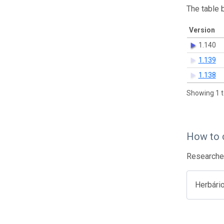
The table 
Version
1.140
1.139
1.138
Showing 1 t
How to 
Researcher
Herbári