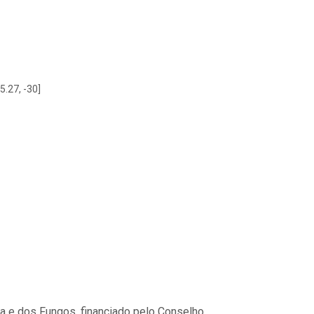
5.27, -30]
ora e dos Fungos, financiado pelo Conselho