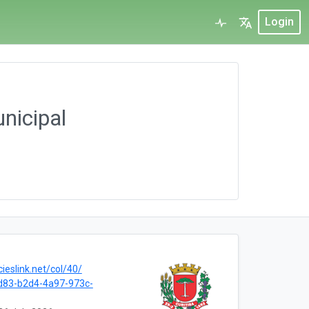
Login
nicipal
cieslink.net/col/40/
d83-b2d4-4a97-973c-