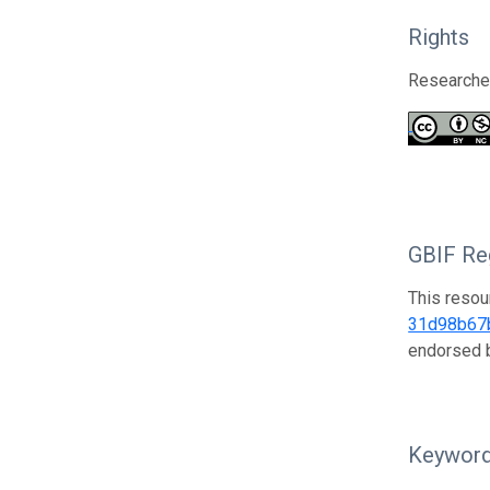
Rights
Researcher
GBIF Reg
This resou
31d98b67
endorsed
Keywor