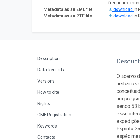
frequency: mon
Metadata as an EML file
download
in 
Metadata as an RTF file
download
in 
Description
Descript
Data Records
O acervo 
Versions
herbários 
conceituad
How to cite
um program
Rights
sendo 53 b
esse inter
GBIF Registration
expedições
Keywords
Espírito S
espécimes
Contacts