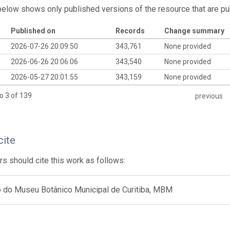
below shows only published versions of the resource that are pu
Published on
Records
Change summary
2026-07-26 20:09:50
343,761
None provided
2026-06-26 20:06:06
343,540
None provided
2026-05-27 20:01:55
343,159
None provided
o 3 of 139
previous
cite
s should cite this work as follows:
o do Museu Botânico Municipal de Curitiba, MBM