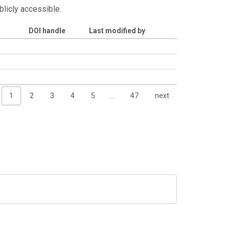
blicly accessible.
DOI handle
Last modified by
1
2
3
4
5
…
47
next