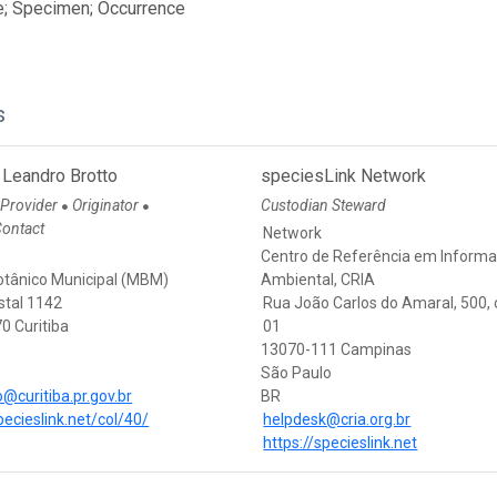
e; Specimen; Occurrence
s
 Leandro Brotto
speciesLink Network
 Provider
Originator
Custodian Steward
●
●
Contact
Network
Centro de Referência em Inform
tânico Municipal (MBM)
Ambiental, CRIA
stal 1142
Rua João Carlos do Amaral, 500,
0 Curitiba
01
13070-111 Campinas
São Paulo
@curitiba.pr.gov.br
BR
pecieslink.net/col/40/
helpdesk@cria.org.br
https://specieslink.net