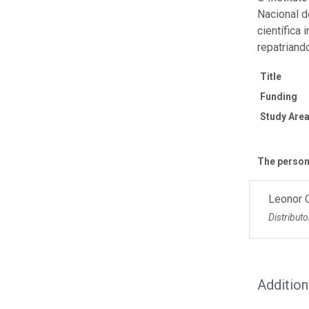
Nacional d
científica
repatriand
Title
Funding
Study Area
The personn
Leonor 
Distributo
Additio