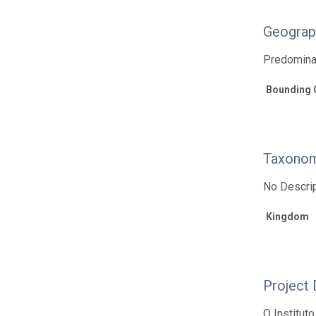
Geograp
Predomina
Bounding 
Taxonom
No Descrip
Kingdom
Project 
O Institut