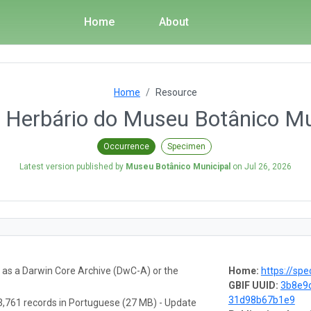
Home
About
Home
Resource
Herbário do Museu Botânico Mu
Occurrence
Specimen
Latest version published by
Museu Botânico Municipal
on
Jul 26, 2026
a as a Darwin Core Archive (DwC-A) or the
Home:
https://spe
GBIF UUID:
3b8e9
31d98b67b1e9
,761 records in Portuguese (27 MB) - Update