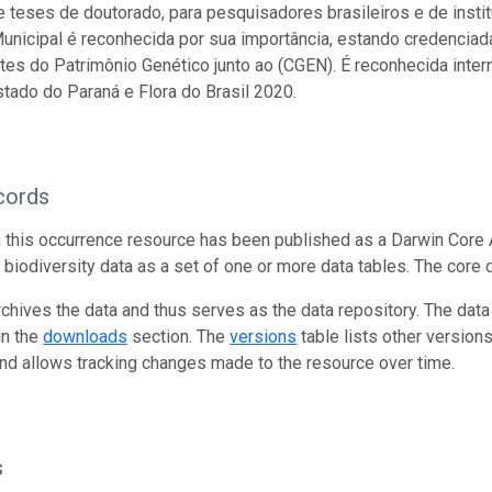
 teses de doutorado, para pesquisadores brasileiros e de insti
unicipal é reconhecida por sua importância, estando credenciada
s do Patrimônio Genético junto ao (CGEN). É reconhecida intern
stado do Paraná e Flora do Brasil 2020.
cords
n this occurrence resource has been published as a Darwin Core 
g biodiversity data as a set of one or more data tables. The core
rchives the data and thus serves as the data repository. The data
in the
downloads
section. The
versions
table lists other version
and allows tracking changes made to the resource over time.
s