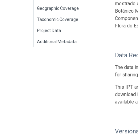
mestrado e
Geographic Coverage
Botânico M
Componente
Taxonomic Coverage
Flora do E
Project Data
Additional Metadata
Data Re
The data i
for sharin
This IPT a
download 
available 
Version