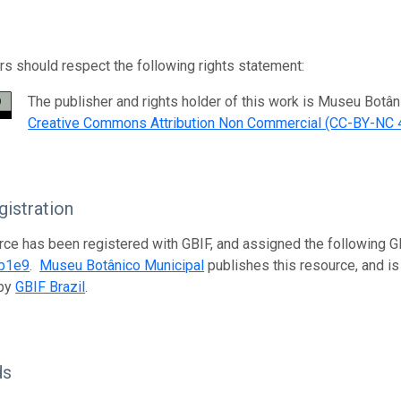
s should respect the following rights statement:
The publisher and rights holder of this work is Museu Botân
Creative Commons Attribution Non Commercial (CC-BY-NC 4
istration
rce has been registered with GBIF, and assigned the following 
b1e9
.
Museu Botânico Municipal
publishes this resource, and is 
 by
GBIF Brazil
.
ds