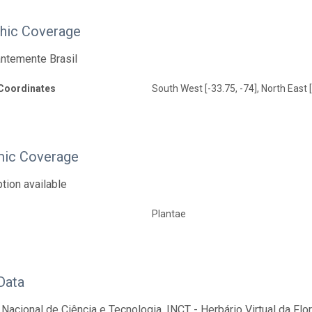
hic Coverage
ntemente Brasil
Coordinates
South West [-33.75, -74], North East [
ic Coverage
tion available
Plantae
Data
o Nacional de Ciência e Tecnologia, INCT - Herbário Virtual da Fl