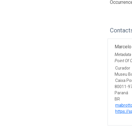
Occurrenc
Contact
Marcelo
Metadata
Point Of 
Curador
Museu Bo
Caixa Po
80011-97
Paraná
BR
mabrotto
https://s