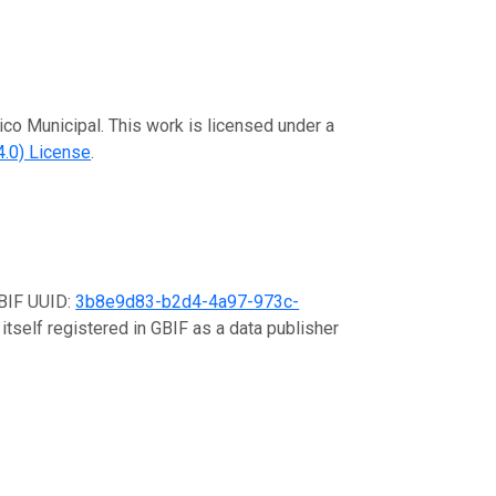
ico Municipal. This work is licensed under a
.0) License
.
GBIF UUID:
3b8e9d83-b2d4-4a97-973c-
itself registered in GBIF as a data publisher