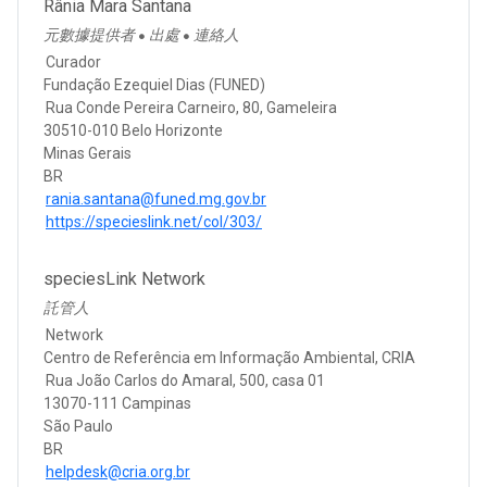
Rânia Mara Santana
元數據提供者
出處
連絡人
●
●
Curador
Fundação Ezequiel Dias (FUNED)
Rua Conde Pereira Carneiro, 80, Gameleira
30510-010 Belo Horizonte
Minas Gerais
BR
rania.santana@funed.mg.gov.br
https://specieslink.net/col/303/
speciesLink Network
託管人
Network
Centro de Referência em Informação Ambiental, CRIA
Rua João Carlos do Amaral, 500, casa 01
13070-111 Campinas
São Paulo
BR
helpdesk@cria.org.br