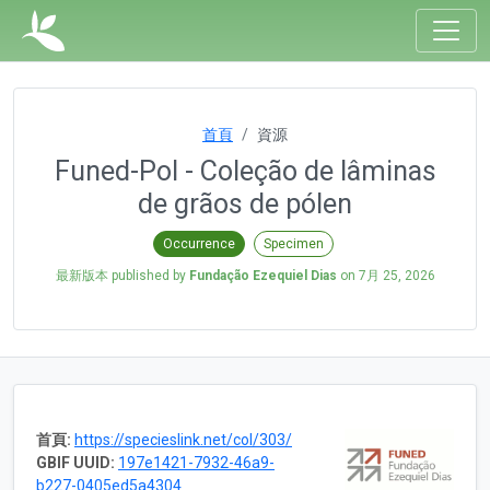
首頁
資源
Funed-Pol - Coleção de lâminas
de grãos de pólen
Occurrence
Specimen
最新版本 published by
Fundação Ezequiel Dias
on
7月 25, 2026
首頁:
https://specieslink.net/col/303/
GBIF UUID:
197e1421-7932-46a9-
b227-0405ed5a4304