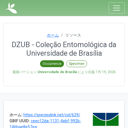
ホーム
リソース
DZUB - Coleção Entomológica da
Universidade de Brasília
Occurrence
Specimen
最新バージョン
Universidade de Brasília
により出版
7月 19, 2026
ホーム:
https://specieslink.net/col/629/
GBIF UUID:
ceec12da-1131-4ebf-992b-
146bae8e57ea