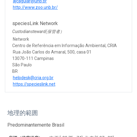
ajcaguiar@unb.br
http://www.zoo.unb.br/
speciesLink Network
Custodiansteward(保管者）
Network
Centro de Referência em Informação Ambiental, CRIA
Rua João Carlos do Amaral, 500, casa 01
13070-111 Campinas
São Paulo
BR
helpdesk@cria.org.br
https://specieslink.net
地理的範囲
Predominantemente Brasil