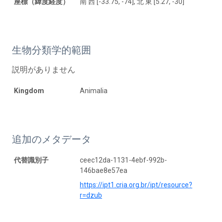
座標（緯度経度）
南 西 [-33.75, -74], 北 東 [5.27, -30]
生物分類学的範囲
説明がありません
Kingdom
Animalia
追加のメタデータ
代替識別子
ceec12da-1131-4ebf-992b-
146bae8e57ea
https://ipt1.cria.org.br/ipt/resource?
r=dzub